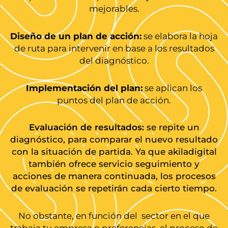
mejorables.
Diseño de un plan de acción:
se elabora la hoja
de ruta para intervenir en base a los resultados
del diagnóstico.
Implementación del plan:
se aplican los
puntos del plan de acción.
Evaluación de resultados:
se repite un
diagnóstico, para comparar el nuevo resultado
con la situación de partida. Ya que akiladigital
también ofrece servicio seguimiento y
acciones de manera continuada, los procesos
de evaluación se repetirán cada cierto tiempo.
No obstante, en función del sector en el que