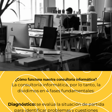
¿Cómo funciona nuestra consultoría informática?
La consultoría informática, por lo tanto, la
dividimos en 4 fases fundamentales:
Diagnóstico:
se evalúa la situación de partida
para identificar problemas y cuestiones