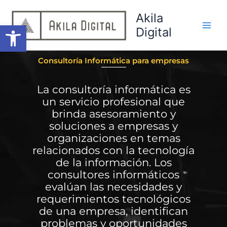
Ir
Akila
al
Abrir barra de herramientas
Digital
contenido
Consultoría Informática para empresas
_______
La consultoría informática es
un servicio profesional que
brinda asesoramiento y
soluciones a empresas y
organizaciones en temas
relacionados con la tecnología
de la información. Los
consultores informáticos
evalúan las necesidades y
requerimientos tecnológicos
de una empresa, identifican
problemas y oportunidades