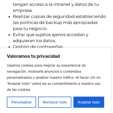
tengan acceso a la intranet y datos de tu
empresa.
Realizar copias de seguridad estableciendo
las políticas de backup más apropiadas
para tu negocio.
Evitar que sujetos ajenos accedan y
adquieran los datos.
Gestión de contraseñas.
Valoramos tu privacidad
Con todo ello, garantizamos la normalidad de la
actividad de tu empresa, sin que ésta quede
Usamos cookies para mejorar su experiencia de
interrumpida por cualquier problema
navegación, mostrarle anuncios o contenidos
informático.
personalizados y analizar nuestro tráfico. Al hacer clic en
“Aceptar todo” usted da su consentimiento a nuestro uso
de las cookies.
La seguridad informática protege tus sistemas
de amenazas tanto externas como internas.
Personalizar
Rechazar todo
Aceptar todo